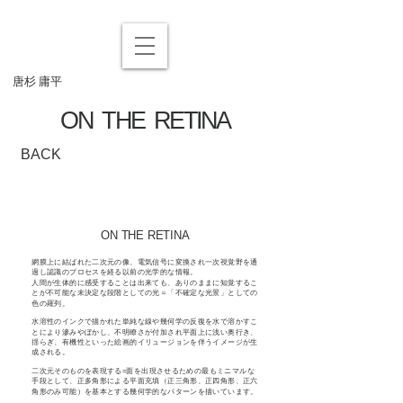
​ 唐杉 庸平
ON THE RETINA
BACK
ON THE RETINA
網膜上に結ばれた二次元の像、電気信号に変換され一次視覚野を通
過し認識のプロセスを経る以前の光学的な情報。
人間が生体的に感受することは出来ても、ありのままに知覚するこ
とが不可能な未決定な段階としての光＝「不確定な光景」としての
色の羅列。
水溶性のインクで描かれた単純な線や幾何学の反復を水で溶かすこ
とにより滲みやぼかし、不明瞭さが付加され平面上に浅い奥行き、
揺らぎ、有機性といった絵画的イリュージョンを伴うイメージが生
成される。
二次元そのものを表現する=面を出現させるための最もミニマルな
手段として、正多角形による平面充填（正三角形、正四角形、正六
角形のみ可能）を基本とする幾何学的なパターンを描いています。